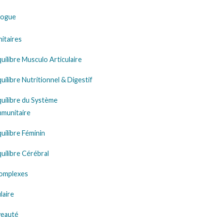
logue
itaires
uilibre Musculo Articulaire
uilibre Nutritionnel & Digestif
uilibre du Système
mmunitaire
uilibre Féminin
uilibre Cérébral
omplexes
laire
eauté