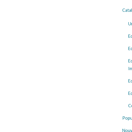
Cata
Un
Eq
Eq
Eq
I
Eq
Eq
C
Popu
Nouv