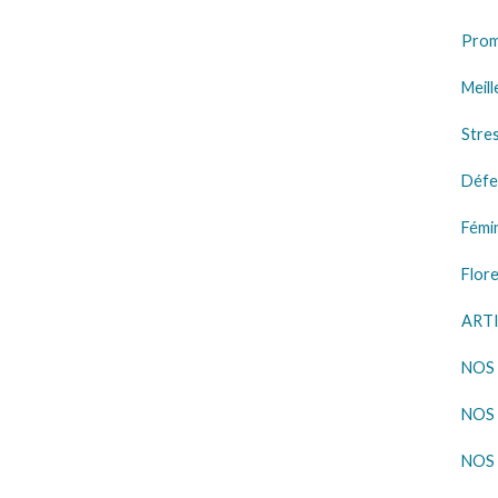
Prom
Meill
Stre
Défe
Fémi
Flore
ART
NOS
NOS 
NOS