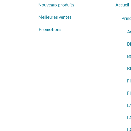
Nouveaux produits
Accueil
Meilleures ventes
Princ
Promotions
A
B
B
B
F
F
L
L
L