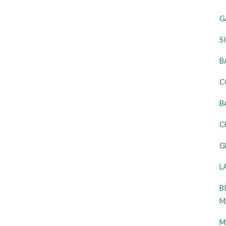
G
S
B
C
B
C
G
L
B
M
M