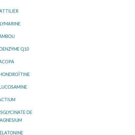
ATTILIER
ILYMARINE
AMBOU
OENZYME Q10
ACOPA
HONDROÏTINE
LUCOSAMINE
ACTIUM
ISGLYCINATE DE
AGNESIUM
ELATONINE