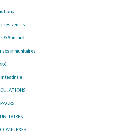
otions
eures ventes
ss & Sommeil
nses immunitaires
nité
 intestinale
ICULATIONS
 PACKS
UNITAIRES
 COMPLEXES