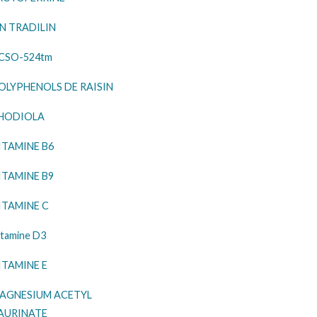
IN TRADILIN
CSO-524tm
OLYPHENOLS DE RAISIN
HODIOLA
ITAMINE B6
ITAMINE B9
ITAMINE C
itamine D3
ITAMINE E
AGNESIUM ACETYL
AURINATE