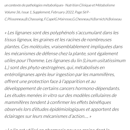
un contexte de pathologies métaboliques-
Nutrition Clinique et Métabolisme
Volume 36, Issue 1, Supplement, February 2022, Page S69 -
C.Plissonneau,B.Chassaing, F.CapelG.Mairesse,G.Chesneau,N.Barnich,N.Boisseau
« Les lignanes sont des polyphénols s’accumulant dans les
tissus ligneux, les graines et les racines de nombreuses
plantes. Ces molécules, vraisemblablement impliquées dans
les mécanismes de défense chez la plante, sont également
utiles pour l’homme. Les lignanes du lin (Linum usitatissimum
L.) sont des phyto-œstrogènes, qui, métabolisés en
entérolignanes après leur ingestion par les mammifères,
offrent une protection face à l’apparition et au
développement de certains cancers hormono-dépendants.
Les études menées in vitro sur des modèles cellulaires de
mammifères tendent à confirmer les effets bénéfiques
observés lors d’études épidémiologiques et apportent des
éclairages sur leurs mécanismes d’action…. »
« Le lin est utilisé en pharmacie pour sa graine dont le