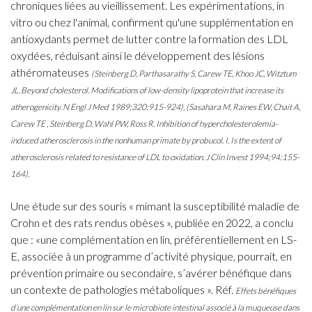
chroniques liées au vieillissement. Les expérimentations, in
vitro ou chez l'animal, confirment qu'une supplémentation en
antioxydants permet de lutter contre la formation des LDL
oxydées, réduisant ainsi le développement des lésions
athéromateuses
(Steinberg D, Parthasarathy S, Carew TE, Khoo JC, Witztum
JL. Beyond cholesterol. Modifications of low-density lipoprotein that increase its
atherogenicity. N Engl J Med 1989;320:915-924), (Sasahara M, Raines EW, Chait A,
Carew TE , Steinberg D, Wahl PW, Ross R. Inhibition of hypercholesterolemia-
induced atherosclerosis in the nonhuman primate by probucol. I. Is the extent of
atherosclerosis related to resistance of LDL to oxidation. J Clin Invest 1994;94:155-
164).
Une étude sur des souris « mimant la susceptibilité maladie de
Crohn et des rats rendus obèses », publiée en 2022, a conclu
que : «une complémentation en lin, préférentiellement en LS-
E, associée à un programme d’activité physique, pourrait, en
prévention primaire ou secondaire, s’avérer bénéfique dans
un contexte de pathologies métaboliques ». Réf.
Effets bénéfiques
d’une complémentation en lin sur le microbiote intestinal associé à la muqueuse dans