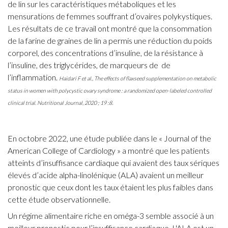
de lin sur les caractéristiques métaboliques et les
mensurations de femmes souffrant d’ovaires polykystiques.
Les résultats de ce travail ont montré que la consommation
de la farine de graines de lin a permis une réduction du poids
corporel, des concentrations d’insuline, de la résistance à
l’insuline, des triglycérides, de marqueurs de
de
l’inflammation.
Haidari F et al., The effects of flaxseed supplementation on metabolic
status in women with polycystic ovary syndrome : a randomized open-labeled controlled
clinical trial. Nutritional Journal, 2020 ; 19 :8.
En octobre 2022, une étude publiée dans le « Journal of the
American College of Cardiology » a montré que les patients
atteints d’insuffisance cardiaque qui avaient des taux sériques
élevés d’acide alpha-linolénique (ALA) avaient un meilleur
pronostic que ceux dont les taux étaient les plus faibles dans
cette étude observationnelle.
Un régime alimentaire riche en oméga-3 semble associé à un
meilleur pronostic pour l’insuffisance cardiaque. L'ALA est un