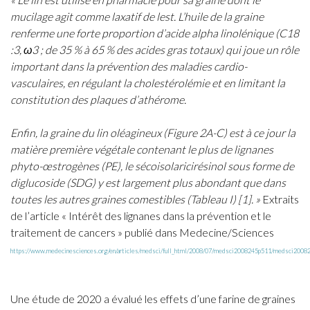
mucilage agit comme laxatif de lest. L’huile de la graine
renferme une forte proportion d’acide alpha linolénique (C18
:3, ω3 ; de 35 % à 65 % des acides gras totaux) qui joue un rôle
important dans la prévention des maladies cardio-
vasculaires, en régulant la cholestérolémie et en limitant la
constitution des plaques d’athérome.
Enfin, la graine du lin oléagineux (Figure 2A-C) est à ce jour la
matière première végétale contenant le plus de lignanes
phyto-œstrogènes (PE), le sécoisolaricirésinol sous forme de
diglucoside (SDG) y est largement plus abondant que dans
toutes les autres graines comestibles (Tableau I) [1]. »
Extraits
de l’article « Intérêt des lignanes dans la prévention et le
traitement de cancers » publié dans Medecine/Sciences
https://www.medecinesciences.org/en/articles/medsci/full_html/2008/07/medsci2008245p511/medsci2008
Une étude de 2020 a évalué les effets d’une farine de graines