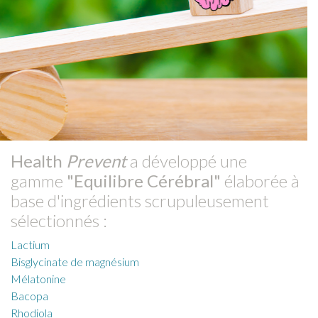
Health
Prevent
a développé une
gamme
"Equilibre Cérébral"
élaborée à
base d'ingrédients scrupuleusement
sélectionnés :
Lactium
Bisglycinate de magnésium
Mélatonine
Bacopa
Rhodiola