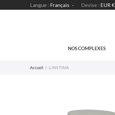
Langue :
Français
Devise :
EUR €

NOS COMPLEXES
Accueil
L-INSTINA