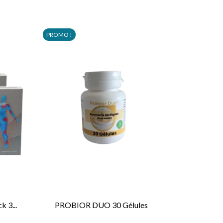
PROMO !
 3...
PROBIOR DUO 30 Gélules

APERÇU RAPIDE