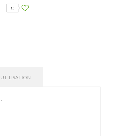
15
'UTILISATION
.