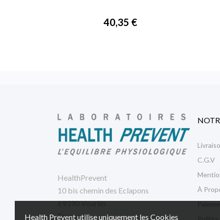

APERÇU RAPIDE
40,35 €
NOTR
Livrais
C.G.V
Mentio
HealthPrevent
À Prop
10 bis chemin des Eclapons
69390 Vourles
Paieme
France
Health Prevent utilise uniquement les Cookies
Politiq