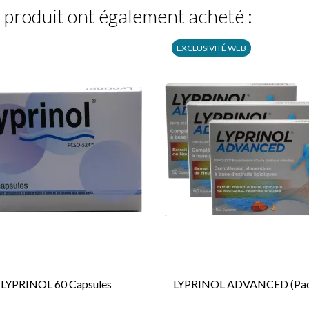
e produit ont également acheté :
EXCLUSIVITÉ WEB
LYPRINOL 60 Capsules
LYPRINOL ADVANCED (Pack


APERÇU RAPIDE
APERÇU RAPIDE