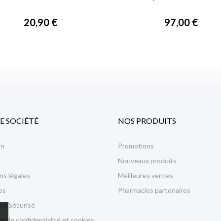


APERÇU RAPIDE
APERÇU RAPIDE
20,90 €
97,00 €
E SOCIÉTÉ
NOS PRODUITS
on
Promotions
Nouveaux produits
ns légales
Meilleures ventes
os
Pharmacies partenaires
nt Sécurisé
ue de confidentialité et cookies