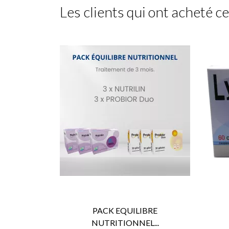
Les clients qui ont acheté c
PACK EQUILIBRE

APERÇU RAPIDE
NUTRITIONNEL...