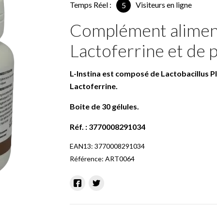
Temps Réel :
Visiteurs en ligne
5
Complément aliment
Lactoferrine et de 
L-Instina est composé de Lactobacillus P
Lactoferrine.
Boite de 30 gélules.
Réf
. : 3770008291034
EAN13:
3770008291034
Référence:
ART0064