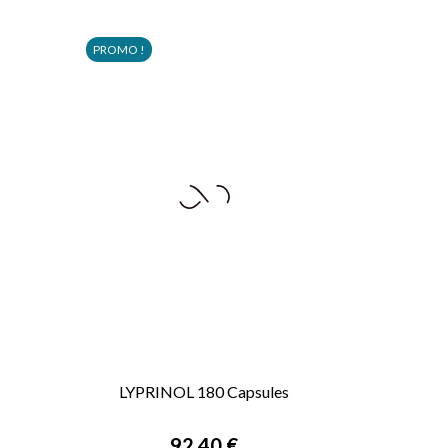
PROMO !
LYPRINOL 180 Capsules

APERÇU RAPIDE
92,40 €