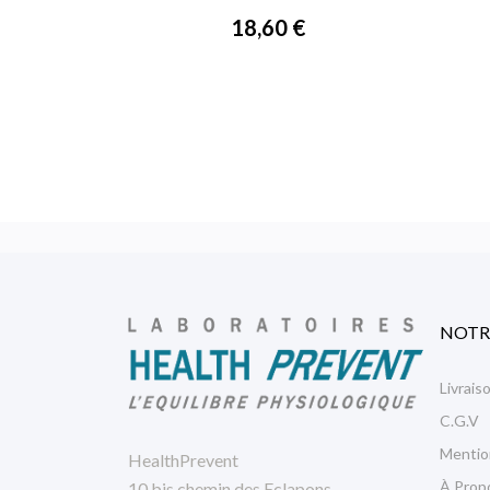
18,60 €
NOTR
Livrais
C.G.V
Mentio
HealthPrevent
À Prop
10 bis chemin des Eclapons