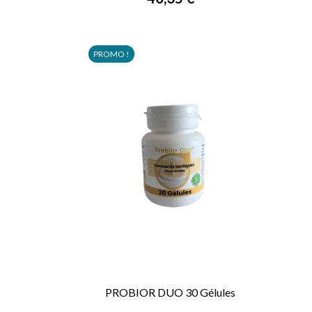
PROMO !
PROBIOR DUO 30 Gélules

APERÇU RAPIDE