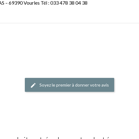
SAS –
69390 Vourles Tél : 033 478 38 04 38
Soyez le premier à donner votre avis