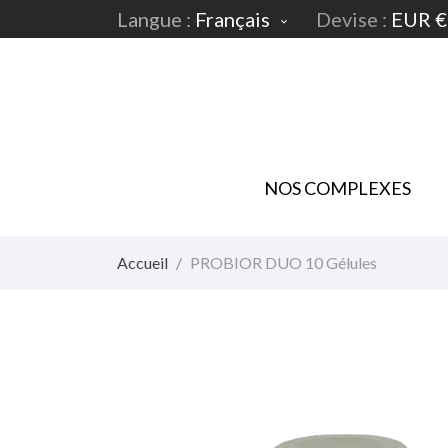
Langue :
Français
Devise :
EUR €

NOS COMPLEXES
Accueil
PROBIOR DUO 10 Gélules