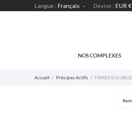
Langue :
Français
Devise :
EUR €

NOS COMPLEXES
Accueil
Principes Actifs
FIBRES SOLUBLE
FI