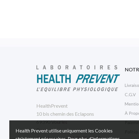
NOTR
Livrais
C.G.V
Mentio
HealthPrevent
À Prop
10 bis chemin des Eclapons
69390 Vourles
Paieme
France
Health Prevent utilise uniquement les Cookies
Politiq
Appelez-nous :
04 78 38 04 38
strictement nécessaires. Pour plus d'informations,