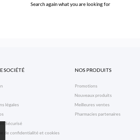
Search again what you are looking for
E SOCIÉTÉ
NOS PRODUITS
on
Promotions
Nouveaux produits
ns légales
Meilleures ventes
os
Pharmacies partenaires
nt Sécurisé
ue de confidentialité et cookies