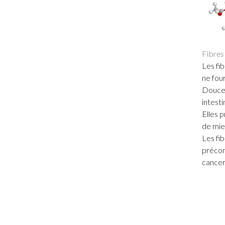
Fibres
Les fib
ne fou
Douces
intesti
Elles 
de mie
Les fib
précon
cancer