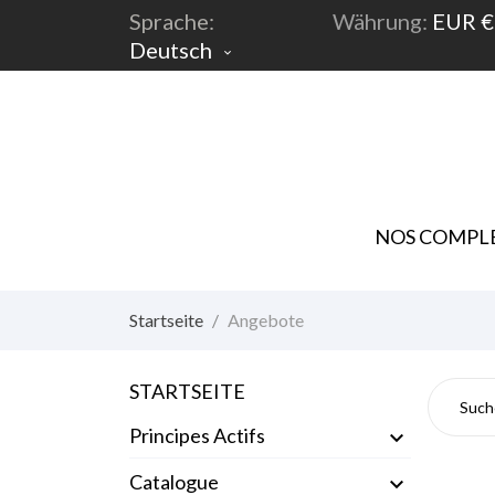
Sprache:
Währung:
EUR €
Deutsch

NOS COMPLE
Startseite
Angebote
AN
STARTSEITE
Principes Actifs

Catalogue
