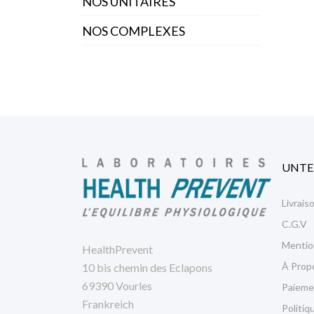
NOS UNITAIRES
NOS COMPLEXES
UNT
Livrais
C.G.V
Mentio
HealthPrevent
À Prop
10 bis chemin des Eclapons
69390 Vourles
Paieme
Frankreich
Politiq