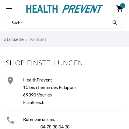
0
Startseite
Kontakt
SHOP-EINSTELLUNGEN

HealthPrevent
10 bis chemin des Eclapons
69390 Vourles
Frankreich

Rufen Sie uns an:
04 78 38 04 38