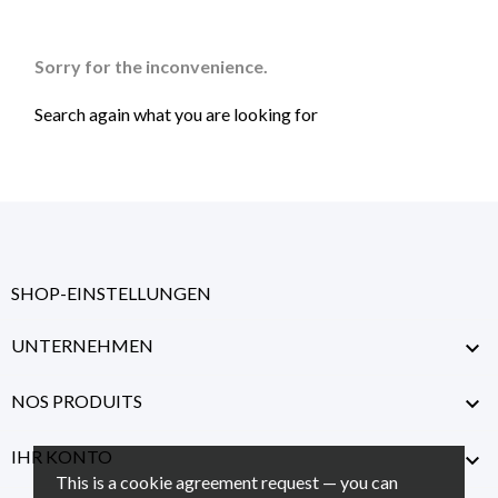
Sorry for the inconvenience.
Search again what you are looking for
SHOP-EINSTELLUNGEN
UNTERNEHMEN

NOS PRODUITS

IHR KONTO

This is a cookie agreement request — you can