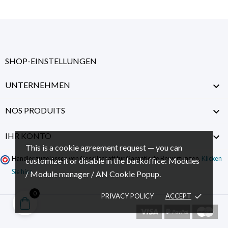
SHOP-EINSTELLUNGEN
UNTERNEHMEN

NOS PRODUITS

IHR KONTO

This is a cookie agreement request — you can
Händler zugelassen von Gesellschaft für Garantierte Bewertungen,
Klicken
customize it or disable in the backoffice: Modules
Sie hier
.
/ Module manager / AN Cookie Popup.
0
PRIVACY POLICY
ACCEPT
done