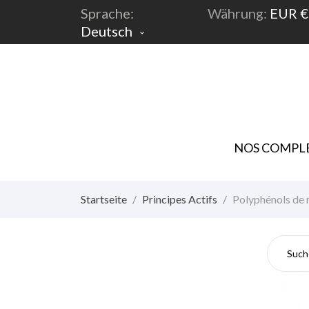
Sprache:
Währung:
EUR €
Deutsch

NOS COMPLE
Startseite
Principes Actifs
Polyphénols de r
Pol