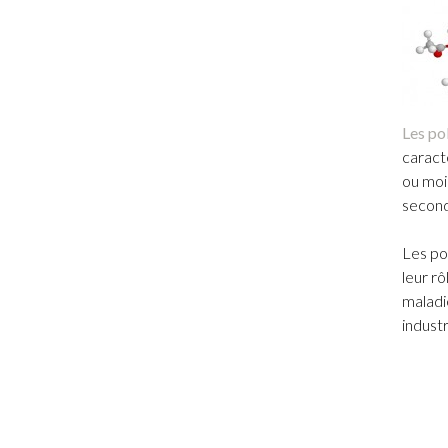
Les po
caract
ou moi
second
Les po
leur rô
maladi
indust