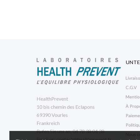
UNT
Livrais
C.G.V
Mentio
HealthPrevent
À Prop
10 bis chemin des Eclapons
69390 Vourles
Paieme
Frankreich
Politiq
Rufen Sie uns an:
04 78 38 04 38
Nous c
Email us:
contact@healthprevent.fr