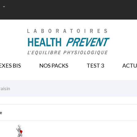

NOS PACKS
XES BIS
NOS PACKS
TEST 3
ACTU
aisin
yphénols de raisin