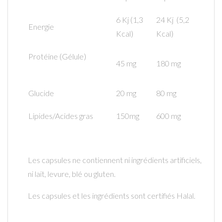
6 Kj (1,3
24 Kj (5,2
Energie
Kcal)
Kcal)
Protéine (Gélule)
45 mg
180 mg
Glucide
20 mg
80 mg
Lipides/Acides gras
150mg
600 mg
Les capsules ne contiennent ni ingrédients artificiels,
ni lait, levure, blé ou gluten.
Les capsules et les ingrédients sont certifiés Halal.