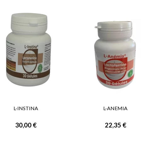
L-INSTINA
L-ANEMIA


VORSCHAU
VORSCHAU
30,00 €
22,35 €