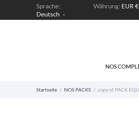
Sprache:
Währung:
EUR €
Deutsch

NOS COMPLE
Startseite
NOS PACKS
copy of PACK EQ