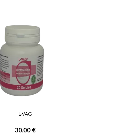
L-VAG

VORSCHAU
30,00 €