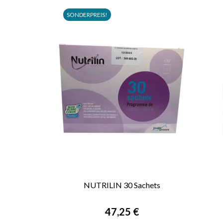
SONDERPREIS!
NUTRILIN 30 Sachets

VORSCHAU
47,25 €