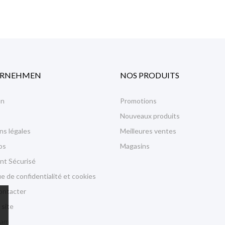
ERNEHMEN
NOS PRODUITS
on
Promotions
Nouveaux produits
ns légales
Meilleures ventes
os
Magasins
nt Sécurisé
ue de confidentialité et cookies
ontacter
 site
ram