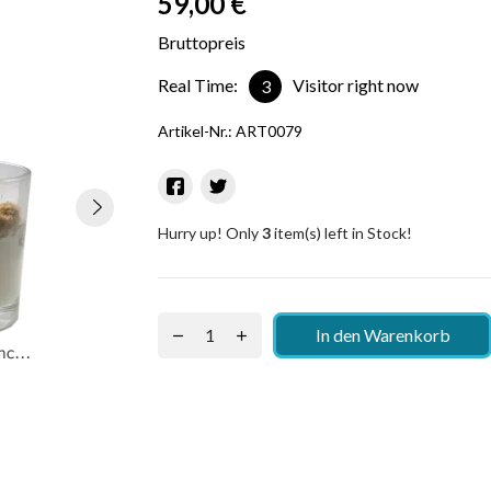
59,00 €
Bruttopreis
Real Time:
Visitor right now
3
Artikel-Nr.:
ART0079
Hurry up! Only
3
item(s) left in Stock!
In den Warenkorb