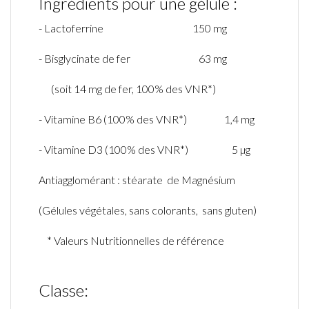
Ingrédients pour une gélule :
- Lactoferrine 150 mg
-
Bisglycinate
de fer 63 mg
(
soit
14 mg de fer, 100% des VNR*)
- Vitamine B6
(
100% des VNR*)
1,4 mg
- Vitamine D3
(
100% des VNR*)
5 µg
Antiagglomérant : stéarate de Magnésium
(Gélules végétales, sans colorants, sans gluten)
*
Valeurs
Nutritionnelles
de
référence
Classe: