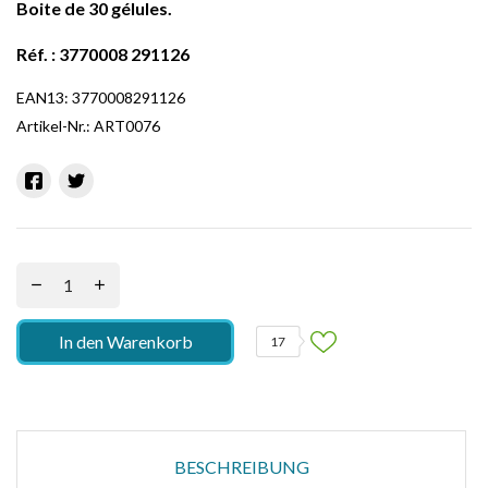
Boite de 30 gélules.
Réf
. :
3770008 291126
EAN13:
3770008291126
Artikel-Nr.:
ART0076
In den Warenkorb
17
BESCHREIBUNG