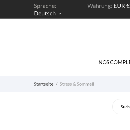
Sprache:
Währung:
EUR €
Deutsch

NOS COMPLE
Startseite
Stress & Sommeil
Str