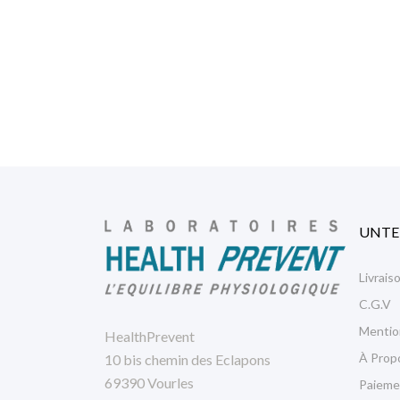
UNT
Livrais
C.G.V
Mentio
HealthPrevent
À Prop
10 bis chemin des Eclapons
69390 Vourles
Paieme