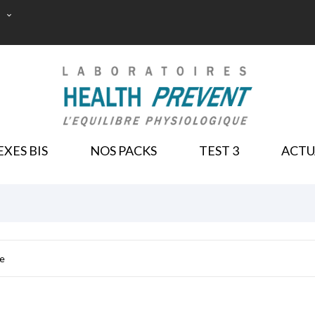

NOS PACKS
XES BIS
NOS PACKS
TEST 3
ACTU
ess & Sommeil