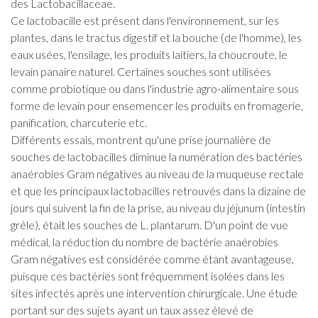
des Lactobacillaceae.
Ce lactobacille est présent dans l'environnement, sur les
plantes, dans le tractus digestif et la bouche (de l'homme), les
eaux usées, l'ensilage, les produits laitiers, la choucroute, le
levain panaire naturel. Certaines souches sont utilisées
comme probiotique ou dans l'industrie agro-alimentaire sous
forme de levain pour ensemencer les produits en fromagerie,
panification, charcuterie etc.
Différents essais, montrent qu'une prise journalière de
souches de lactobacilles diminue la numération des bactéries
anaérobies Gram négatives au niveau de la muqueuse rectale
et que les principaux lactobacilles retrouvés dans la dizaine de
jours qui suivent la fin de la prise, au niveau du jéjunum (intestin
grêle), était les souches de L. plantarum. D'un point de vue
médical, la réduction du nombre de bactérie anaérobies
Gram négatives est considérée comme étant avantageuse,
puisque ces bactéries sont fréquemment isolées dans les
sites infectés après une intervention chirurgicale. Une étude
portant sur des sujets ayant un taux assez élevé de