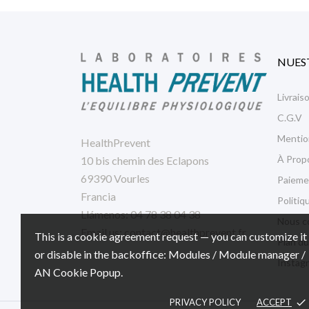
NUES
Livrais
C.G.V
Mentio
HealthPrevent
À Prop
10 bis chemin des Eclapons
69390 Vourles
Paieme
Francia
Politiq
Llámenos:
04 78 38 04 38
Nous c
Email us:
contact@healthprevent.fr
This is a cookie agreement request — you can customize it
Plan du
or disable in the backoffice: Modules / Module manager /
Instag
AN Cookie Popup.
PRIVACY POLICY
ACCEPT
done