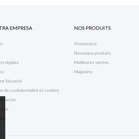
TRA EMPRESA
NOS PRODUITS
on
Promotions
Nouveaux produits
ns légales
Meilleures ventes
os
Magasins
nt Sécurisé
ue de confidentialité et cookies
ontacter
 site
ram