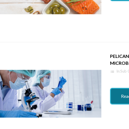
PELICAN
MICROB
In:
Sub 
list
Rea