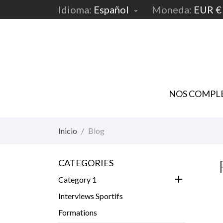
Idioma:
Español
Moneda:
EUR €

NOS COMPLE
Inicio
Blog
CATEGORIES
add
Category 1
Interviews Sportifs
Formations