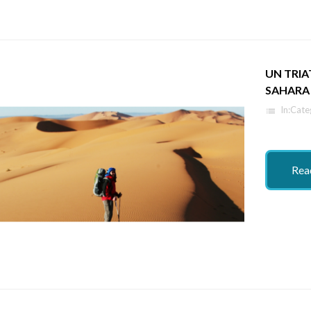
UN TRIA
SAHARA
In:
Cate
list
Rea