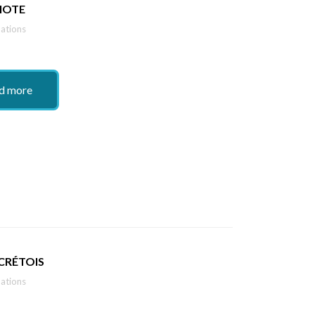
IOTE
ations
d more
CRÉTOIS
ations