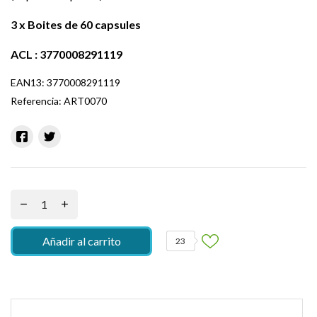
3 x Boites de 6
0 capsules
ACL : 3770008291119
EAN13:
3770008291119
Referencia:
ART0070
Añadir al carrito
23