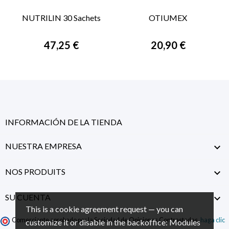
NUTRILIN 30 Sachets
OTIUMEX
47,25 €
20,90 €
INFORMACIÓN DE LA TIENDA
NUESTRA EMPRESA

NOS PRODUITS

SU CUENTA

This is a cookie agreement request — you can
Comerciante aprobado por la Sociedad de Opiniones Contrastadas,
haga clic
customize it or disable in the backoffice: Modules