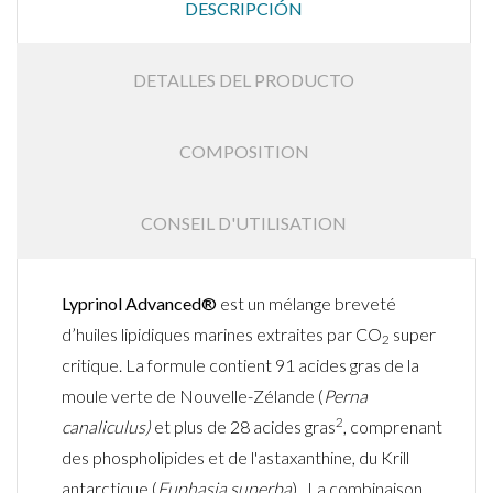
DESCRIPCIÓN
DETALLES DEL PRODUCTO
COMPOSITION
CONSEIL D'UTILISATION
Lyprinol Advanced®
est un mélange breveté
d’huiles lipidiques marines extraites par CO
super
2
critique. La formule contient 91 acides gras de la
moule verte de Nouvelle-Zélande (
Perna
2
canaliculus)
et plus de 28 acides gras
, comprenant
des phospholipides et de l'astaxanthine, du Krill
antarctique (
Euphasia superba
). La combinaison