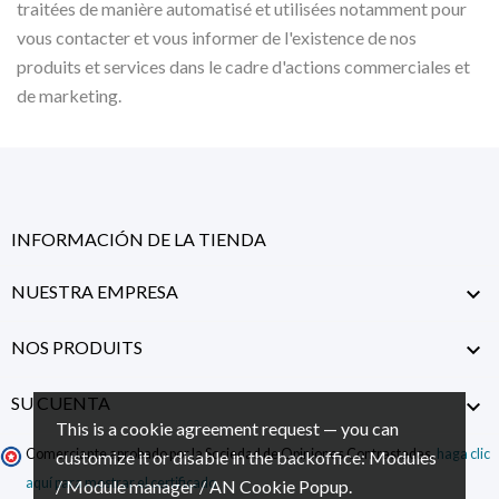
traitées de manière automatisé et utilisées notamment pour
vous contacter et vous informer de l'existence de nos
produits et services dans le cadre d'actions commerciales et
de marketing.
INFORMACIÓN DE LA TIENDA
NUESTRA EMPRESA

NOS PRODUITS

SU CUENTA

This is a cookie agreement request — you can
Comerciante aprobado por la Sociedad de Opiniones Contrastadas,
haga clic
customize it or disable in the backoffice: Modules
aquí para mostrar el certificado
.
/ Module manager / AN Cookie Popup.