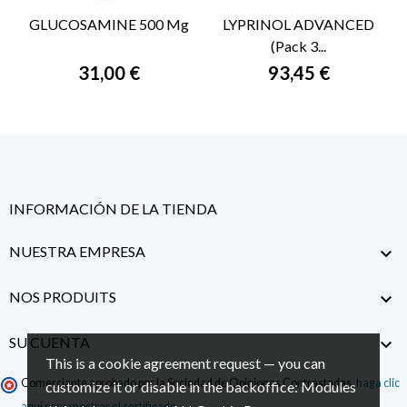
GLUCOSAMINE 500 Mg
LYPRINOL ADVANCED
(Pack 3...
31,00 €
93,45 €
INFORMACIÓN DE LA TIENDA
NUESTRA EMPRESA

NOS PRODUITS

SU CUENTA

This is a cookie agreement request — you can
Comerciante aprobado por la Sociedad de Opiniones Contrastadas,
haga clic
customize it or disable in the backoffice: Modules
aquí para mostrar el certificado
.