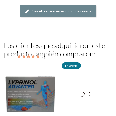
Sea el primero en escribir una reseña
Los clientes que adquirieron este
producto también compraron:
(1)
¡En oferta!