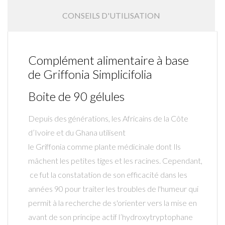
CONSEILS D'UTILISATION
Complément alimentaire à base
de Griffonia Simplicifolia
Boite de 90 gélules
Depuis des générations, les Africains de la Côte
d’Ivoire et du Ghana utilisent
le Griffonia comme plante médicinale dont Ils
mâchent les petites tiges et les racines. Cependant,
ce fut la constatation de son efficacité dans les
années 90 pour traiter les troubles de l'humeur qui
permit à la recherche de s'orienter vers la mise en
avant de son principe actif l’hydroxytryptophane