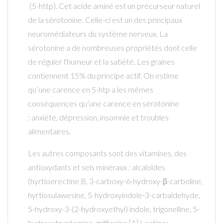
(5-http). Cet acide aminé est un précurseur naturel
de la sérotonine. Celle-ci est un des principaux
neuromédiateurs du système nerveux. La
sérotonine a de nombreuses propriétés dont celle
de réguler l'humeur et la satiété. Les graines
contiennent 15% du principe actif. On estime
qu’une carence en 5-htp a les mêmes
conséquences qu’une carence en sérotonine
: anxiété, dépression, insomnie et troubles
alimentaires.
Les autres composants sont des vitamines, des
antioxydants et sels minéraux : alcaloïdes
(hyrtioerectine B, 3-carboxy-6-hydroxy-β-carboline,
hyrtiosulawesine, 5-hydroxyindole-3-carbaldehyde,
5-hydroxy-3-(2-hydroxyethyl) indole, trigonelline, 5-
hydroxytryptamine, griffonine [1] Lectines