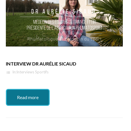
INTERVIEW DR AURÉLIE SICAUD
In:
Interviews Sportifs
list
Read more