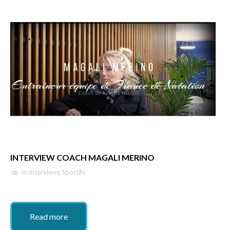
INTERVIEW COACH MAGALI MERINO
In:
Interviews Sportifs
list
Read more