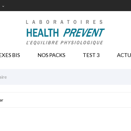

NOS PACKS
XES BIS
NOS PACKS
TEST 3
ACTU
aire
ilibre Musculo Articulaire