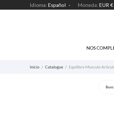
Idioma:
Español
Moneda:
EUR €

NOS COMPLE
Inicio
Catalogue
Equilibre Musculo Articul
Equ