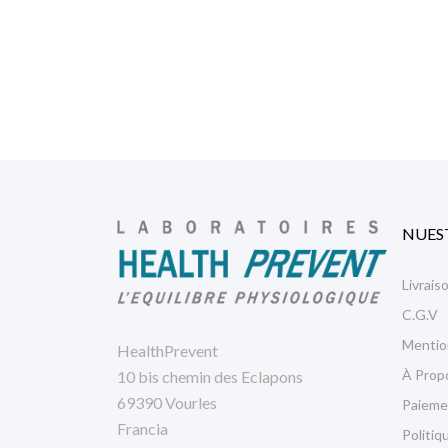
NUES
Livrais
C.G.V
Mentio
HealthPrevent
À Prop
10 bis chemin des Eclapons
69390 Vourles
Paieme
Francia
Politiq