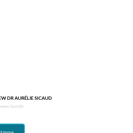
EW DR AURÉLIE SICAUD
views Sportifs
d more