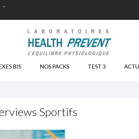

NOS PACKS
XES BIS
NOS PACKS
TEST 3
ACTU
terviews Sportifs