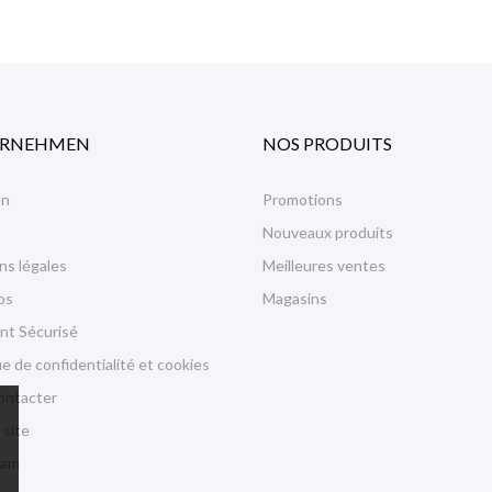
ERNEHMEN
NOS PRODUITS
on
Promotions
Nouveaux produits
ns légales
Meilleures ventes
os
Magasins
nt Sécurisé
ue de confidentialité et cookies
ontacter
 site
ram