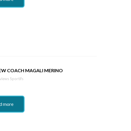
IEW COACH MAGALI MERINO
views Sportifs
d more