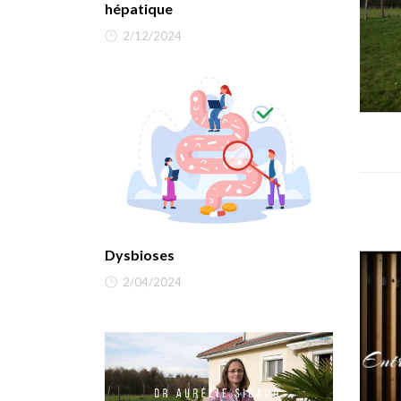
hépatique
2/12/2024
Dysbioses
2/04/2024