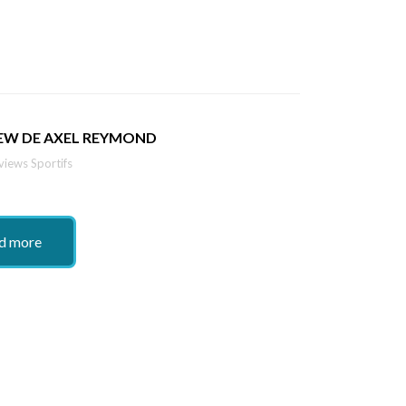
IEW DE AXEL REYMOND
views Sportifs
d more