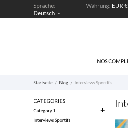
Sprache:
Währung:
EUR €
Deutsch

NOS COMPLE
Startseite
Blog
Interviews Sportifs
In
CATEGORIES
add
Category 1
Interviews Sportifs