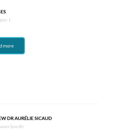
SES
gory 1
d more
EW DR AURÉLIE SICAUD
views Sportifs