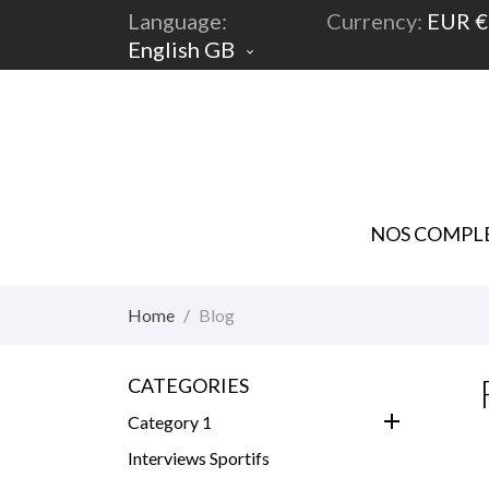
Language:
Currency:
EUR €
English GB

NOS COMPLE
Home
Blog
CATEGORIES
add
Category 1
Interviews Sportifs