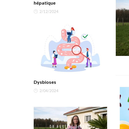
hépatique
2/12/2024
Dysbioses
2/04/2024