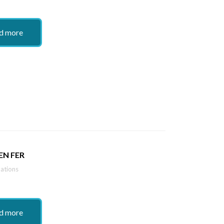
d more
EN FER
ations
d more