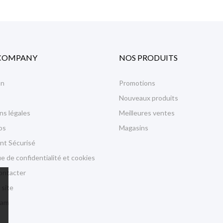
COMPANY
NOS PRODUITS
on
Promotions
Nouveaux produits
ns légales
Meilleures ventes
os
Magasins
nt Sécurisé
ue de confidentialité et cookies
ontacter
 site
ram