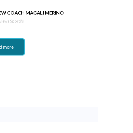
IEW COACH MAGALI MERINO
views Sportifs
d more