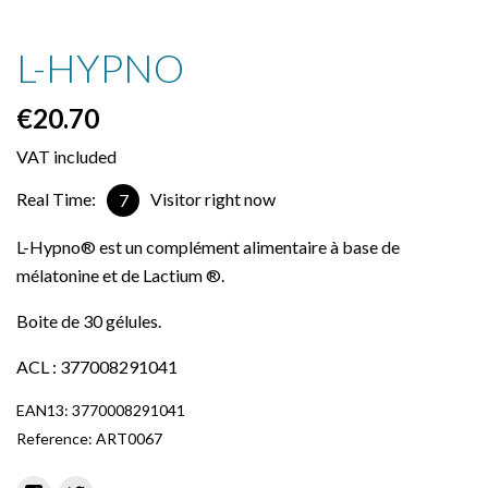
L-HYPNO
€20.70
VAT included
Real Time:
Visitor right now
7
L-Hypno®
est un complément alimentaire à base de
m
élatonine et
de
Lactium
®.
Boite
de
30 gélules.
ACL : 377008291041
EAN13:
3770008291041
Reference:
ART0067