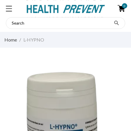
0
Home
L-HYPNO