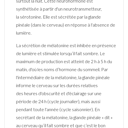
surtout
la nuit. Cette
neurohormone
est
synthétisée à partir d'un neurotransmetteur,
la
sérotonine.
Elle est sécrétée par la glande
pinéale (dans le cerveau) en réponse à l'absence de
lumière.
La
sécrétion de mélatonine est inhibée en présence
de lumière et stimulée lorsqu’il fait sombre. Le
maximum de production est atteint de 2 h à 5 h du
matin, d'où les noms d’
hormone du
sommeil
.
Par
l'intermédiaire de la mélatonine, la glande pinéale
informe le cerveau sur les durées relatives
des
heures d'obscurité et d'éclairage
sur une
période de 24 h (cycle journalier), mais aussi
pendant toute l'année (cycle saisonnier). En
secrétant de la mélatonine, la glande pinéale « dit »
au cerveau qu’il fait sombre et que c’est le bon