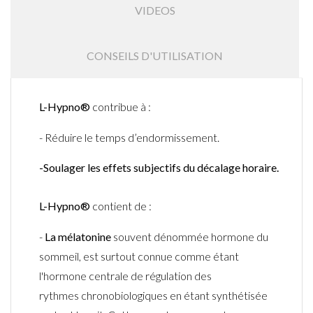
VIDEOS
CONSEILS D'UTILISATION
L-Hypno®
contribue
à
:
-
Réduire le temps d’endormissement.
-
Soulager
les effets subjectifs du décalage
horaire.
L-Hypno®
contient de :
-
La
mélatonine
souvent
dénommée
hormone du
sommeil
, est surtout connue comme étant
l'hormone
centrale de régulation des
rythmes
chronobiologiques
en étant synthétisée