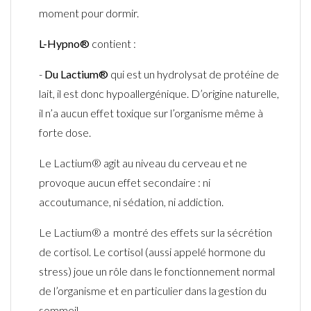
moment pour dormir
.
L-Hypno®
contient :
-
Du
Lactium®
qui
est
un hydrolysat de protéine de
lait, il est
donc hypoallergénique
. D’origine naturelle,
il n’a aucun effet toxique sur l’organisme même à
forte dose
.
Le
Lactium
®
agit au niveau du cerveau et ne
provoque aucun effet secondaire : ni
accoutumance, ni sédation, ni addiction.
Le
Lactium
®
a
montré des effets sur la sécrétion
de cortisol.
Le cortisol (
aussi appelé hormone du
stress) joue
un rôle dans le fonctionnement normal
de l’organisme et en particulier dans la gestion du
sommeil
.