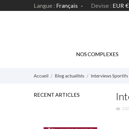
Langue :
Français
Devise :
EUR €

NOS COMPLEXES
Accueil
Blog actualités
Interviews Sportifs
In
RECENT ARTICLES
232
visibility