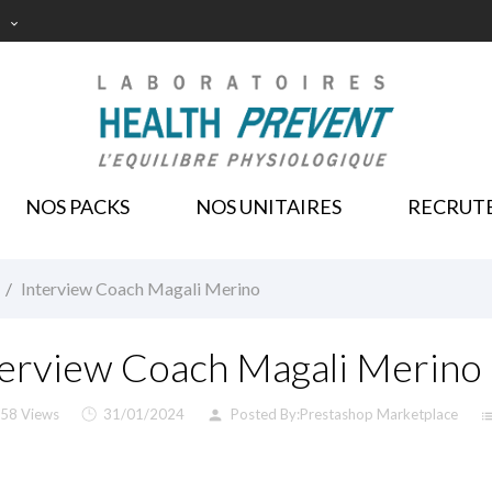

NOS PACKS
NOS UNITAIRES
RECRUT
Interview Coach Magali Merino
terview Coach Magali Merino
58 Views
31/01/2024
Posted By:
Prestashop Marketplace
person
li