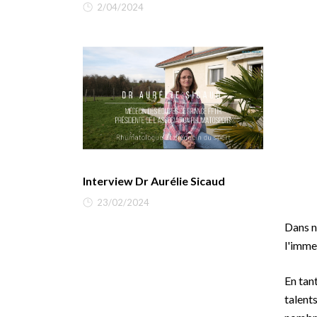
2/04/2024
Interview Dr Aurélie Sicaud
23/02/2024
Dans n
l'imme
En tan
talent