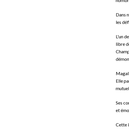
nombreu
Dans n
les déf
L'un d
libre 
Champi
démont
Magali
Elle p
mutuel
Ses co
et émo
Cette 