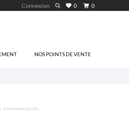
Connexion
0
0
EMENT
NOS POINTS DE VENTE
In:
Interviews Sportifs
st