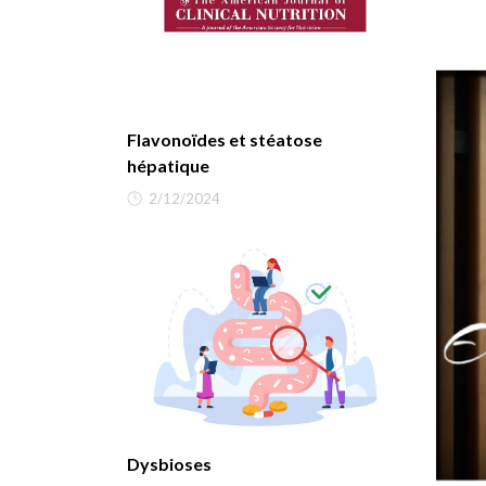
Flavonoïdes et stéatose
hépatique
2/12/2024
Dysbioses