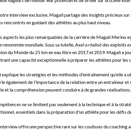
x nageurs de réaliser leur potentiel et de briller sur la scène inter
otre interview exclusive, Magali partage des insights précieux sur
is rencontrés en guidant des athlètes au plus haut niveau.
es aspects les plus remarquables de la carrière de Magali Merino e
de renommée mondiale. Sous sa tutelle, Axel a réalisé des exploits
on du Monde du 25 km en eau libre en 2017 et 2019. Magali a joué 
rant une capacité exceptionnelle à préparer les athlètes pour les 
 explique les stratégies et les méthodes d'entraînement qu'elle a u
arle également de l'importance de la relation entre un entraîneur e
le et la compréhension peuvent conduire à de grandes réalisations.
mpétences ne se limitent pas seulement à la technique et à la stra
tionnel, essentiels dans la préparation d'un athlète pour les défis
interview offre une perspective rare sur les coulisses du coaching a