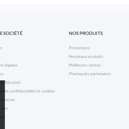
E SOCIÉTÉ
NOS PRODUITS
on
Promotions
Nouveaux produits
ns légales
Meilleures ventes
os
Pharmacies partenaires
nt Sécurisé
ue de confidentialité et cookies
ontacter
 site
ram