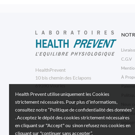
NOTR
Livrais
C.G.V
Mentio
HealthPrevent
À Prop
10 bis chemin des Eclapons
69390 Vourles
Paieme
France
Health Prevent utilise uniquement les Cookies
Politiq
Appelez-nous :
04 78 38 04 38
strictement nécessaires. Pour plus d'informations,
Nous c
Email us:
contact@healthprevent.fr
consultez notre “Politique de confidentialité des données”
Plan du
. Acceptez le dépôt des cookies strictement nécessaires
Instag
en cliquant sur "Accept" ou sinon refusez nos cookies en
cliquant sur "continuer sans accepter”.