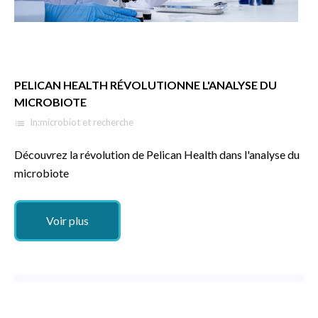
PELICAN HEALTH RÉVOLUTIONNE L'ANALYSE DU
MICROBIOTE
In:
microbiot et recherche
list
Découvrez la révolution de Pelican Health dans l'analyse du
microbiote
Voir plus