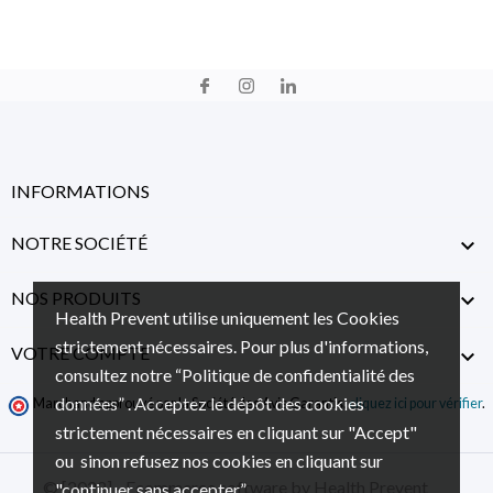
INFORMATIONS
NOTRE SOCIÉTÉ

NOS PRODUITS

Health Prevent utilise uniquement les Cookies
strictement nécessaires. Pour plus d'informations,
VOTRE COMPTE

consultez notre “Politique de confidentialité des
données” . Acceptez le dépôt des cookies
Marchand approuvé par la Société des Avis Garantis,
cliquez ici pour vérifier
.
strictement nécessaires en cliquant sur "Accept"
ou sinon refusez nos cookies en cliquant sur
© [2022] - Ecommerce software by Health Prevent
"continuer sans accepter”.