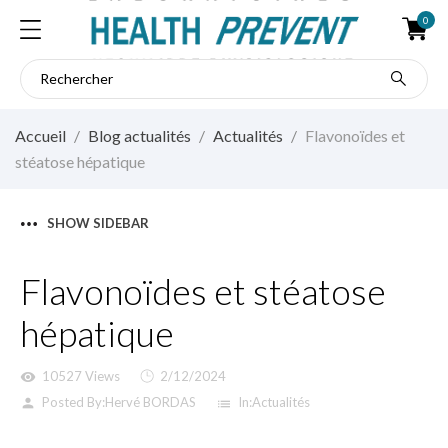
0
Accueil
Blog actualités
Actualités
Flavonoïdes et
stéatose hépatique
SHOW SIDEBAR
Flavonoïdes et stéatose
hépatique
10527 Views
2/12/2024
visibility
Posted By:
Hervé BORDAS
In:
Actualités
person
list