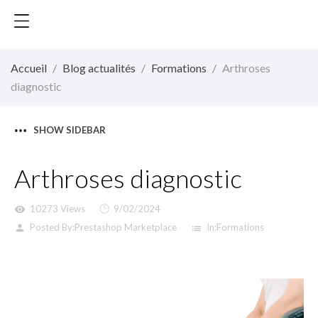
Accueil
Blog actualités
Formations
Arthroses
diagnostic
SHOW SIDEBAR
Arthroses diagnostic
10273 Views
9/02/2024
visibility
Posted By:
Prestashop Marketplace
In:
Formations
person
list