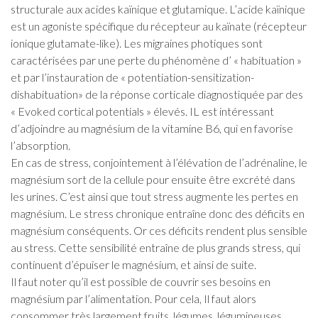
structurale aux acides kaïnique et glutamique. L’acide kaïnique
est un agoniste spécifique du récepteur au kaïnate (récepteur
ionique glutamate-like). Les migraines photiques sont
caractérisées par une perte du phénomène d’ « habituation »
et par l’instauration de « potentiation-sensitization-
dishabituation» de la réponse corticale diagnostiquée par des
« Evoked cortical potentials » élevés. IL est intéressant
d’adjoindre au magnésium de la vitamine B6, qui en favorise
l’absorption.
En cas de stress, conjointement à l’élévation de l’adrénaline, le
magnésium sort de la cellule pour ensuite être excrété dans
les urines. C’est ainsi que tout stress augmente les pertes en
magnésium. Le stress chronique entraîne donc des déficits en
magnésium conséquents. Or ces déficits rendent plus sensible
au stress. Cette sensibilité entraîne de plus grands stress, qui
continuent d’épuiser le magnésium, et ainsi de suite.
Il faut noter qu’il est possible de couvrir ses besoins en
magnésium par l’alimentation. Pour cela, Il faut alors
consommer très largement fruits, légumes, légumineuses,