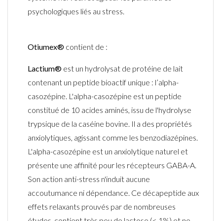
psychologiques liés au stress
.
Otiumex®
contient de :
Lactium®
est un hydrolysat de protéine de lait
contenant un peptide bioactif unique : l’alpha-
casozépine
. L'alpha-
casozépine
est un peptide
constitué de 10 acides aminés, issu de l'hydrolyse
trypsique
de la caséine bovine. Il a des propriétés
anxiolytiques, agissant comme les benzodiazépines.
L'alpha-
casozépine
est un anxiolytique naturel et
présente une affinité pour les récepteurs GABA-A.
Son action anti-stress n'induit aucune
accoutumance ni dépendance. Ce décapeptide aux
effets relaxants prouvés par de nombreuses
études, contient très peu de lactose (< 1%) et ne