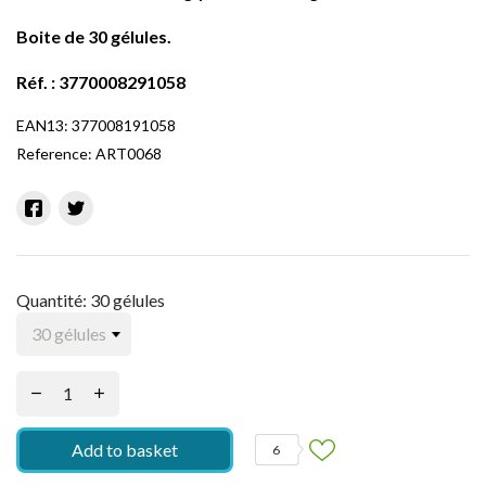
Boite de 30 gélules.
Réf
. : 3770008291058
EAN13:
377008191058
Reference:
ART0068
Quantité: 30 gélules
Add to basket
6