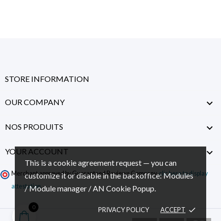
STORE INFORMATION
OUR COMPANY

NOS PRODUITS

YOUR ACCOUNT

This is a cookie agreement request — you can
Merchant approved by Guaranteed Reviews Company,
clic here to display
customize it or disable in the backoffice: Modules
attestation
.
/ Module manager / AN Cookie Popup.
0
PRIVACY POLICY
ACCEPT
done