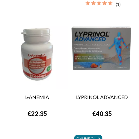
(1)
L-ANEMIA
LYPRINOL ADVANCED
€22.35
€40.35
ONLINE ONLY